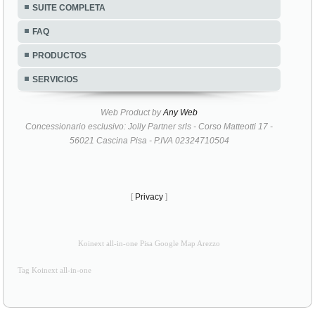
SUITE COMPLETA
FAQ
PRODUCTOS
SERVICIOS
Web Product by
Any Web
Concessionario esclusivo: Jolly Partner srls - Corso Matteotti 17 -
56021 Cascina Pisa - P.IVA 02324710504
[
Privacy
]
Koinext all-in-one Pisa Google Map Arezzo
Tag Koinext all-in-one