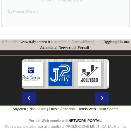
Koinext all-in-one Pisa Arezzo
Tag Koinext all-in-one
il Sito Web
www.italy.arezzo.it
è membro di NetworkPortali.it | [
Aggiungi la tua
Azienda al Network di Portali
]
❮
❯
AnyWeb
|
Pisa
Online |
Piazza Armerina
|
Hotels Web
|
Italia Search
Portale Web membro di
NETWORK PORTALI
Questo portale aderisce al progetto di PROMOZIONE MULTI-CANALE: unico