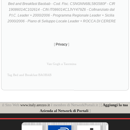
Bed and Breakfast Baobab - Cod. Fisc. CSNGNN68L58G580F - CIR
19086014C102614 - CIN IT086014C1JVY479Z6 - Cofinanziato dal
P.I.C. Leader + 2000/2006 - Programma Regionale Leader + Sicilia
2000/2006 - Piano di Sviluppo Locale Leader + ROCCA DI CERERE
[
Privacy
]
Van Gogh a Taormina
Tag Bed and Breakfast BAOBAB
il Sito Web
www.italy.arezzo.it
è membro di NetworkPortali.it | [
Aggiungi la tua
Azienda al Network di Portali
]