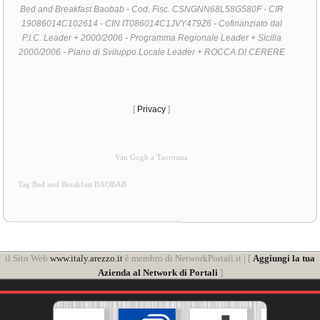
Bed and Breakfast Baobab - Cod. Fisc. CSNGNN68L58G580F - CIR
19086014C102614 - CIN IT086014C1JVY479Z6 - Cofinanziato dal
P.I.C. Leader + 2000/2006 - Programma Regionale Leader + Sicilia
2000/2006 - Piano di Sviluppo Locale Leader + ROCCA DI CERERE
[
Privacy
]
Van Gogh a Taormina
Tag Bed and Breakfast BAOBAB
il Sito Web
www.italy.arezzo.it
è membro di NetworkPortali.it | [
Aggiungi la tua
Azienda al Network di Portali
]