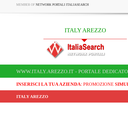
MEMBER OF
NETWORK PORTALI ITALIASEARCH
ITALY AREZZO
WWW.ITALY.AREZZO.IT - PORTALE DEDICATO
INSERISCI LA TUA AZIENDA
: PROMOZIONE
SIMU
ITALY AREZZO