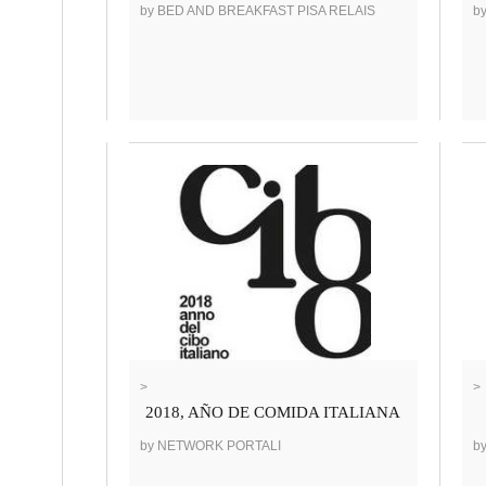
by BED AND BREAKFAST PISA RELAIS
b
>
>
2018, AÑO DE COMIDA ITALIANA
by NETWORK PORTALI
b