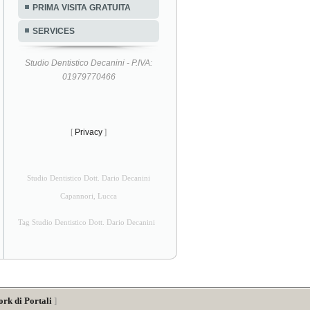
PRIMA VISITA GRATUITA
SERVICES
Studio Dentistico Decanini - P.IVA:
01979770466
[
Privacy
]
Studio Dentistico Dott. Dario Decanini
Capannori, Lucca
Tag Studio Dentistico Dott. Dario Decanini
ork di Portali
]