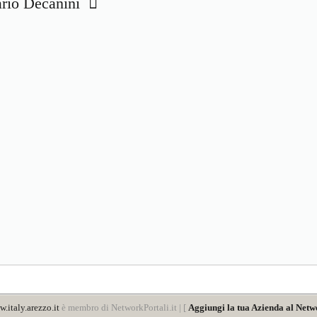
Dario Decanini
.italy.arezzo.it
è membro di NetworkPortali.it | [
Aggiungi la tua Azienda al Netw