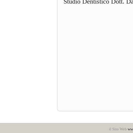
Studio Dentistico Dott. 
il Sito Web
www