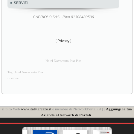
SERVIZI
CAPRIOLO SAS - P.iva 01308480506
[
Privacy
]
Hotel Novecento Pisa Pisa
Tag Hotel Novecento Pisa
ricettiva
il Sito Web
www.italy.arezzo.it
è membro di NetworkPortali.it | [
Aggiungi la tua
Azienda al Network di Portali
]