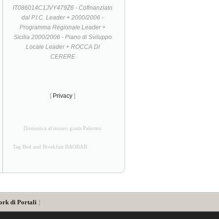
IT086014C1JVY479Z6 - Cofinanziato
dal P.I.C. Leader + 2000/2006 -
Programma Regionale Leader +
Sicilia 2000/2006 - Piano di Sviluppo
Locale Leader + ROCCA DI
CERERE
[
Privacy
]
Domenica al museo gratis Palermo
Tag Bed and Breakfast BAOBAB
ork di Portali
]