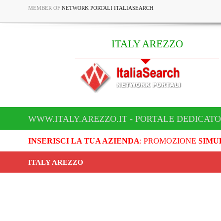
MEMBER OF
NETWORK PORTALI ITALIASEARCH
ITALY AREZZO
WWW.ITALY.AREZZO.IT - PORTALE DEDICATO
INSERISCI LA TUA AZIENDA
: PROMOZIONE
SIMU
ITALY AREZZO