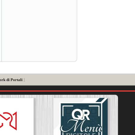
ork di Portali
]