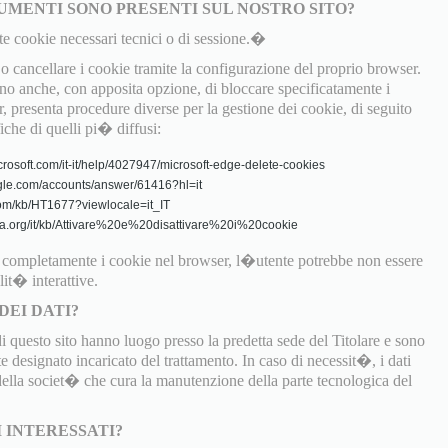
UMENTI SONO PRESENTI SUL NOSTRO SITO?
te cookie necessari tecnici o di sessione.�
 cancellare i cookie tramite la configurazione del proprio browser.
 anche, con apposita opzione, di bloccare specificatamente i
, presenta procedure diverse per la gestione dei cookie, di seguito
fiche di quelli pi� diffusi:
crosoft.com/it-it/help/4027947/microsoft-edge-delete-cookies
gle.com/accounts/answer/61416?hl=it
.com/kb/HT1677?viewlocale=it_IT
zilla.org/it/kb/Attivare%20e%20disattivare%20i%20cookie
o completamente i cookie nel browser, l�utente potrebbe non essere
lit� interattive.
DEI DATI?
di questo sito hanno luogo presso la predetta sede del Titolare e sono
 designato incaricato del trattamento. In caso di necessit�, i dati
 della societ� che cura la manutenzione della parte tecnologica del
I INTERESSATI?