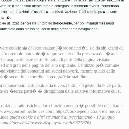
ookie utilizzati per raccogliere e analizzare il traffico e l'utilizzo del sito. Questi
vare se il medesimo utente torna a collegarsi in momenti diversi. Permettono
rarne le prestazioni e l'usabilit�. La disattivazione di tali cookie pu� essere
nalit�.
ookie utilizzati per creare un profilo dell�utente, per poi inviargli messaggi
manifestate dallo stesso nel corso della precedente navigazione.
ere cookie sia dal sito visitato (�proprietari�), sia da siti gestiti da
). Un esempio notevole � rappresentato dalla presenza dei �social
e mappe di terze parti. Si tratta di parti della pagina visitata
i ed integrati nella pagina del sito ospitante. L'utilizzo pi� comune
ondivisione dei contenuti sui social network, mentre quello delle
it� secondo le coordinate geografiche stabilite.
a trasmissione di cookie da e verso tutti i siti gestiti da terze parti.
te da �terze parti� � disciplinata dalle relative informative cui si
 cookie, caratteristiche e loro funzionamento � possibile consultare i
, www.youronlinechoices.com, https://cookiepedia.co.uk e il nuovo
Linee guida cookie e altri strumenti di tracciamento - 10 giugno
t/home/docweb/-/docweb-display/docweb/9677876).