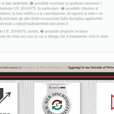
 ai dati medesimi, � possibile esercitare in qualsiasi momento i
golamento UE 2016/679. In particolare, � possibile chiedere al
rdano, la loro rettifica o la cancellazione, di opporsi in tutto o in
sercitare gli altri diritti riconosciuti dalla disciplina applicabile.
scrivendo a
info@studiodentisticodecanini.it
to UE 2016/679, inoltre, � possibile proporre reclamo
 dei Dati nel caso in cui si ritenga che il trattamento violi il citato
.italy.arezzo.it
è membro di NetworkPortali.it | [
Aggiungi la tua Azienda al Netw