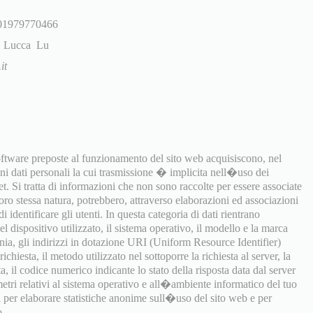
: 01979770466
i, Lucca Lu
it
software preposte al funzionamento del sito web acquisiscono, nel
uni dati personali la cui trasmissione � implicita nell�uso dei
t. Si tratta di informazioni che non sono raccolte per essere associate
 loro stessa natura, potrebbero, attraverso elaborazioni ed associazioni
i identificare gli utenti. In questa categoria di dati rientrano
 dispositivo utilizzato, il sistema operativo, il modello e la marca
onia, gli indirizzi in dotazione URI (Uniform Resource Identifier)
richiesta, il metodo utilizzato nel sottoporre la richiesta al server, la
a, il codice numerico indicante lo stato della risposta data dal server
ametri relativi al sistema operativo e all�ambiente informatico del tuo
ti per elaborare statistiche anonime sull�uso del sito web e per
o.