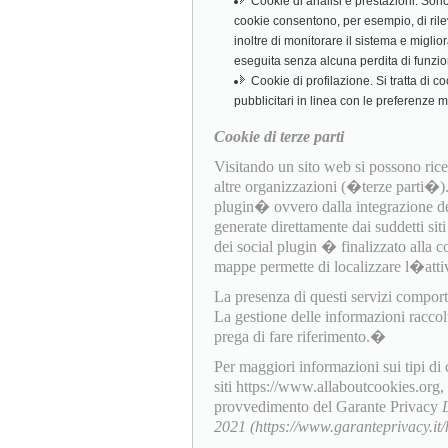
Cookie di analisi e prestazioni. Sono c
cookie consentono, per esempio, di rile
inoltre di monitorare il sistema e miglio
eseguita senza alcuna perdita di funzio
Cookie di profilazione. Si tratta di c
pubblicitari in linea con le preferenze 
Cookie di terze parti
Visitando un sito web si possono ricev
altre organizzazioni (�terze parti�
plugin� ovvero dalla integrazione dell
generate direttamente dai suddetti sit
dei social plugin � finalizzato alla c
mappe permette di localizzare l�attiv
La presenza di questi servizi comporta l
La gestione delle informazioni raccol
prega di fare riferimento.�
Per maggiori informazioni sui tipi di
siti https://www.allaboutcookies.org
provvedimento del Garante Privacy
2021 (https://www.garanteprivacy.i