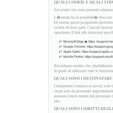
QUALI COOKIE E QUALI STR
Sul nostro sito sono presenti solamen
L�utente ha la possibilit� bloccare o
Di norma questi programmi permettono
cookie di terze parti. Ciascun browser
riportiamo il link alle istruzioni speci
Microsoft Edge:� https: //support.mi
Google Chrome: https://support.goo
Apple Safari: https://support.apple
Mozilla Firefox: https://support.mo
Ricordiamo inoltre che, disabilitand
in grado di utilizzare tutte le funziona
QUALI SONO I DESTINATARI 
I trattamenti connessi ai servizi web 
curati solo da personale appositamente
possono essere trattati dal personale
sito.
QUALI SONO I DIRITTI DEGL