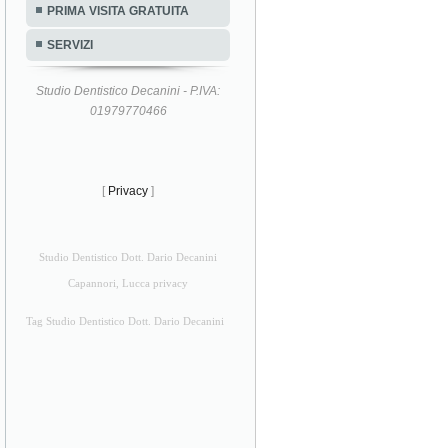
PRIMA VISITA GRATUITA
SERVIZI
Studio Dentistico Decanini - P.IVA:
01979770466
[
Privacy
]
Studio Dentistico Dott. Dario Decanini
Capannori, Lucca privacy
Tag Studio Dentistico Dott. Dario Decanini