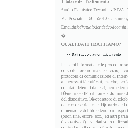
Titolare del Trattamento
Studio Dentistico Decanini - P.IVA
Via Pesciatina, 60 55012 Capannor
Email:
info@studiodentisticodecanini.
�
QUALI DATI TRATTIAMO?
Dati raccolti automaticamente
I sistemi informatici e le procedure 
corso del loro normale esercizio, alc
protocolli di comunicazione di Interne
a interessati identificati, ma che, per
con dati detenuti da terzi, permettere d
l�indirizzo IP o il nome a dominio del
del dispositivo, l�operatore di telef
delle risorse richieste, l�orario della 
dimensione del file ottenuto in rispost
(buon fine, errore, ecc.) ed altri par
dispositivo. Questi dati sono utilizza
controllarne il corretto funzionament