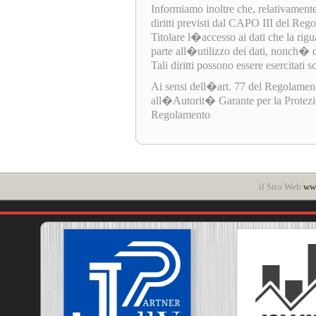
Informiamo inoltre che, relativamente
diritti previsti dal CAPO III del Re
Titolare l�accesso ai dati che la rigua
parte all�utilizzo dei dati, nonch� di e
Tali diritti possono essere esercitati 
Ai sensi dell�art. 77 del Regolamen
all�Autorit� Garante per la Protezione
Regolamento
il Sito Web
www