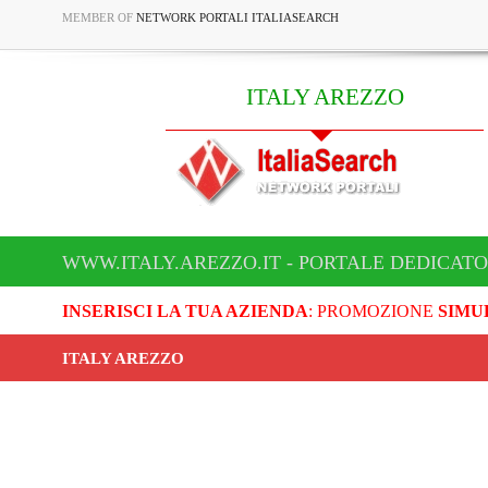
MEMBER OF
NETWORK PORTALI ITALIASEARCH
ITALY AREZZO
WWW.ITALY.AREZZO.IT - PORTALE DEDICATO
INSERISCI LA TUA AZIENDA
: PROMOZIONE
SIMU
ITALY AREZZO