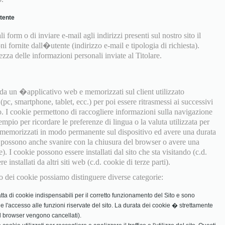
utente
i form o di inviare e-mail agli indirizzi presenti sul nostro sito il
ni fornite dall�utente (indirizzo e-mail e tipologia di richiesta).
za delle informazioni personali inviate al Titolare.
e da un �applicativo web e memorizzati sul client utilizzato
pc, smartphone, tablet, ecc.) per poi essere ritrasmessi ai successivi
o. I cookie permettono di raccogliere informazioni sulla navigazione
empio per ricordare le preferenze di lingua o la valuta utilizzata per
 memorizzati in modo permanente sul dispositivo ed avere una durata
ma possono anche svanire con la chiusura del browser o avere una
e). I cookie possono essere installati dal sito che sta visitando (c.d.
installati da altri siti web (c.d. cookie di terze parti).
izzo dei cookie possiamo distinguere diverse categorie:
tta di cookie indispensabili per il corretto funzionamento del Sito e sono
in e l'accesso alle funzioni riservate del sito. La durata dei cookie � strettamente
 il browser vengono cancellati).