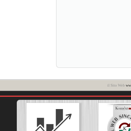
il Sito Web
www