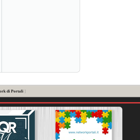
ork di Portali
]