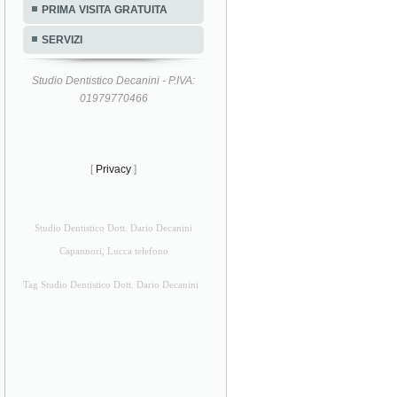
PRIMA VISITA GRATUITA
SERVIZI
Studio Dentistico Decanini - P.IVA:
01979770466
[
Privacy
]
Studio Dentistico Dott. Dario Decanini
Capannori, Lucca telefono
Tag Studio Dentistico Dott. Dario Decanini