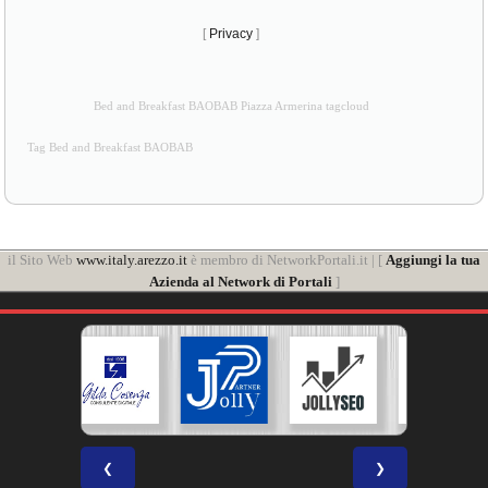
[
Privacy
]
Bed and Breakfast BAOBAB Piazza Armerina tagcloud
Tag Bed and Breakfast BAOBAB
il Sito Web
www.italy.arezzo.it
è membro di NetworkPortali.it | [
Aggiungi la tua
Azienda al Network di Portali
]
❮
❯