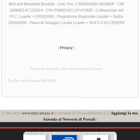
Bed and Breakfast Baobab - Cod. Fisc. CSNGNN68L58G580F - CIR
19086014C102614 - CIN IT086014C1JVY479Z6 - Cofinanziato dal
P.I.C. Leader + 2000/2006 - Programma Regionale Leader + Sicilia
2000/2006 - Piano di Sviluppo Locale Leader + ROCCA DI CERERE
[
Privacy
]
Festa della Mostarda a San Pietro Clarenza Catania
Tag Bed and Breakfast BAOBAB
il Sito Web
www.italy.arezzo.it
è membro di NetworkPortali.it | [
Aggiungi la tua
Azienda al Network di Portali
]