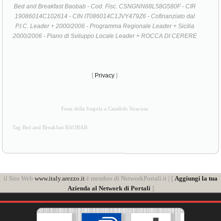
Bed and Breakfast Baobab - Cod. Fisc. CSNGNN68L58G580F - CIR
19086014C102614 - CIN IT086014C1JVY479Z6 - Cofinanziato dal
P.I.C. Leader + 2000/2006 - Programma Regionale Leader + Sicilia
2000/2006 - Piano di Sviluppo Locale Leader + ROCCA DI CERERE
[
Privacy
]
Festa della fragola a Cassibile Siracusa
Tag Bed and Breakfast BAOBAB
il Sito Web
www.italy.arezzo.it
è membro di NetworkPortali.it | [
Aggiungi la tua
Azienda al Network di Portali
]